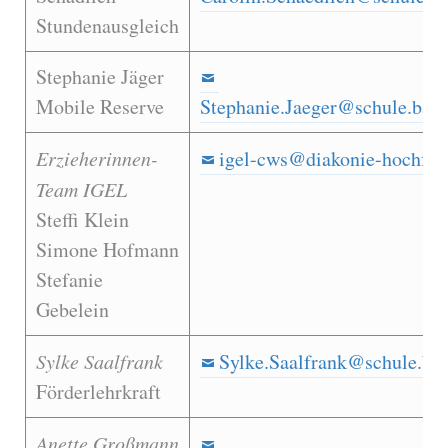
Stundenausgleich
Stephanie Jäger
Mobile Reserve
Stephanie.Jaeger@schule.baye
Erzieherinnen-
igel-cws@diakonie-hochfra
Team IGEL
Steffi Klein
Simone Hofmann
Stefanie
Gebelein
Sylke Saalfrank
Sylke.Saalfrank@schule.bay
Förderlehrkraft
Anette Großmann